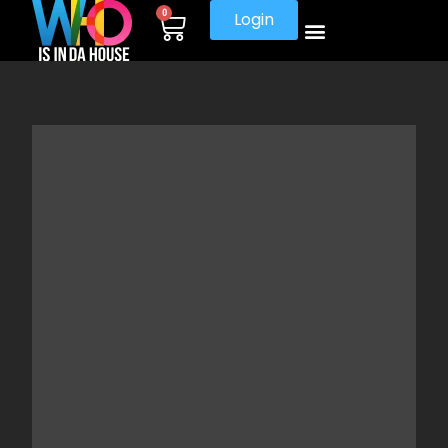
0
Login