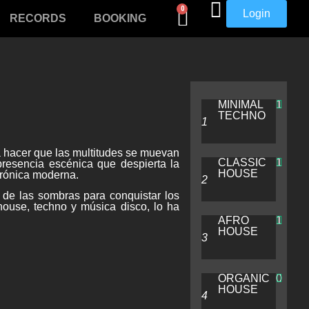
0
Login
RECORDS
BOOKING
MINIMAL
1
TECHNO
a hacer que las multitudes se muevan
CLASSIC
1
resencia escénica que despierta la
HOUSE
trónica moderna.
 de las sombras para conquistar los
house, techno y música disco, lo ha
AFRO
1
HOUSE
ORGANIC
0
HOUSE