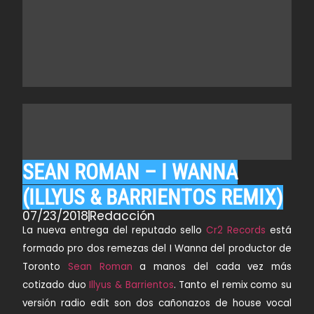
SEAN ROMAN – I WANNA
(ILLYUS & BARRIENTOS REMIX)
07/23/2018
Redacción
La nueva entrega del reputado sello
Cr2 Records
está
formado pro dos remezas del
I Wanna
del productor de
Toronto
Sean Roman
a manos del cada vez más
cotizado duo
Illyus & Barrientos
. Tanto el remix como su
versión radio edit son dos cañonazos de house vocal