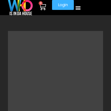
0
Login