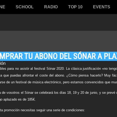
NE
SCHOOL
RADIO
TOP 10
EVENTS
MPRAR TU ABONO DEL SÓNAR A PL
ión
les para no asistir al festival
Sónar 2020.
La clásica justificación «no teng
 a que puedas afrontar el coste del abono. ¿Cómo piensa hacerlo? Muy fác
tarse de un festival de música electrónico, pero estamos convencidos que mu
 de vosotros el Sónar se celebrará los días
18, 19 y 20 de junio
, y se prevé 
go aplazado es de 185€.
ta promoción necesitas seguir una serie de condiciones: