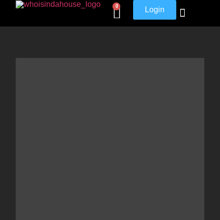
0
Login