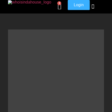
0
Login