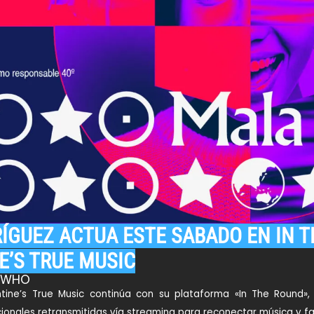
ÍGUEZ ACTUA ESTE SABADO EN IN T
E’S TRUE MUSIC
s WHO
antine’s True Music continúa con su plataforma «In The Round
ionales retransmitidas vía streaming para reconectar música y fa