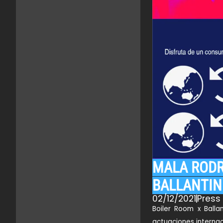
MALA RODR
BALLANTIN
02/12/2021
Pres
Boiler Room x Ball
actuaciones internac