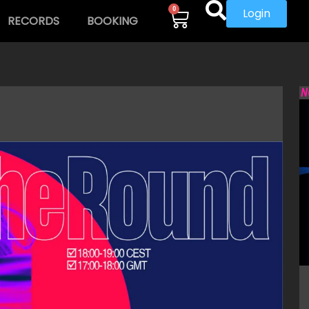
0
Login
RECORDS
BOOKING
N