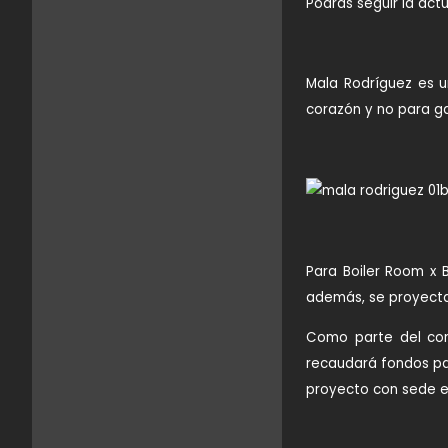
Podrás seguir la ac
Mala Rodríguez es u
corazón y no para ga
Para Boiler Room x B
además, se proyecta
Como parte del com
recaudará fondos par
proyecto con sede en