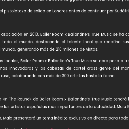
l pistoletazo de salida en Londres antes de continuar por Sudáfric
 asociación en 2013, Boiler Room x Ballantine’s True Music se ha 
todo el mundo, destacando el talento local que redefine sus 
al mundo, generando más de 210 millones de vistas.
nas locales, Boiler Room x Ballantine’s True Music se abre paso a 
más innovadoras y los cabezas de cartel cross-genre del man
o ruso, colaborando con más de 300 artistas hasta la fecha.
 «In The Round» de Boiler Room x Ballantine’s True Music tendrá 
de las artistas españolas más importantes de la actualidad: Mala
, Mala presentará un tema inédito exclusivo en directo para tod