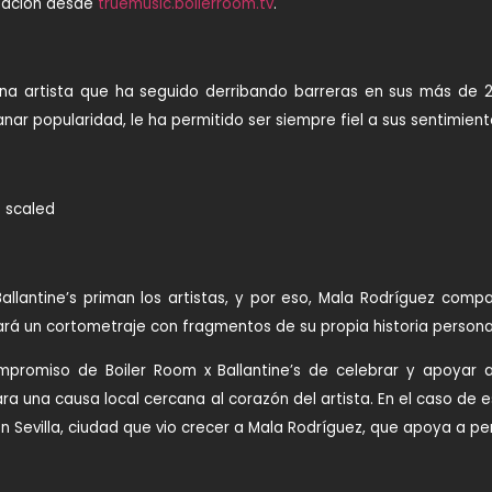
tuación desde
truemusic.boilerroom.tv
.
na artista que ha seguido derribando barreras en sus más de 2
nar popularidad, le ha permitido ser siempre fiel a sus sentimien
allantine’s priman los artistas, y por eso, Mala Rodríguez compa
rá un cortometraje con fragmentos de su propia historia persona
promiso de Boiler Room x Ballantine’s de celebrar y apoyar a
a una causa local cercana al corazón del artista. En el caso de e
 Sevilla, ciudad que vio crecer a Mala Rodríguez, que apoya a pe