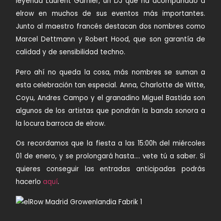
leyenda
Laurent Garnier,
un DJ que ha acompañado a
elrow en muchos de sus eventos más importantes.
Junto al maestro francés destacan dos nombres como
Marcel Dettmann
y
Robert Hood,
que son garantía de
calidad y de sensibilidad techno.
Pero ahí no queda la cosa, más nombres se suman a
esta celebración tan especial.
Anna
,
Charlotte de Witte
,
Coyu
,
Andres Campo
y el granadino
Miguel Bastida
son
algunos de los artistas que pondrán la banda sonora a
la locura barroca de elrow.
Os recordamos que la fiesta a las 15:00h del miércoles
01 de enero, y se prolongará hasta…. vete tú a saber. Si
quieres conseguir las entradas anticipadas podrás
hacerlo
aquí
.