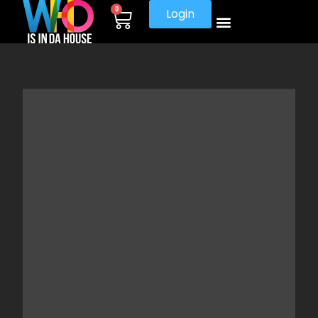
0
Login