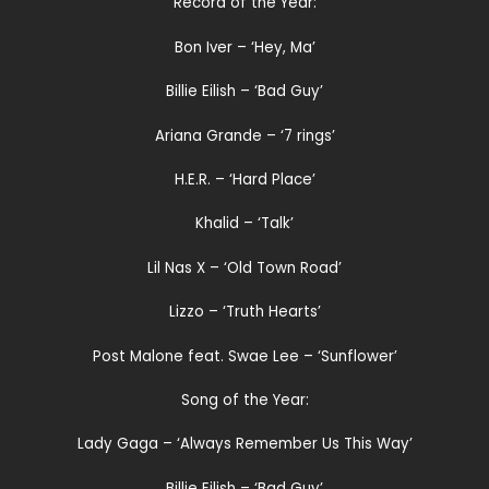
Record of the Year:
Bon Iver – ‘Hey, Ma’
Billie Eilish – ‘Bad Guy’
Ariana Grande – ‘7 rings’
H.E.R. – ‘Hard Place’
Khalid – ‘Talk’
Lil Nas X – ‘Old Town Road’
Lizzo – ‘Truth Hearts’
Post Malone feat. Swae Lee – ‘Sunflower’
Song of the Year:
Lady Gaga – ‘Always Remember Us This Way’
Billie Eilish – ‘Bad Guy’