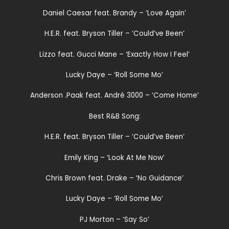
Daniel Caesar feat. Brandy – ‘Love Again’
H.E.R. feat. Bryson Tiller – ‘Could’ve Been’
Lizzo feat. Gucci Mane – ‘Exactly How I Feel’
Lucky Daye – ‘Roll Some Mo’
Anderson .Paak feat. André 3000 – ‘Come Home’
Best R&B Song:
H.E.R. feat. Bryson Tiller – ‘Could’ve Been’
Emily King – ‘Look At Me Now’
Chris Brown feat. Drake – ‘No Guidance’
Lucky Daye – ‘Roll Some Mo’
PJ Morton – ‘Say So’