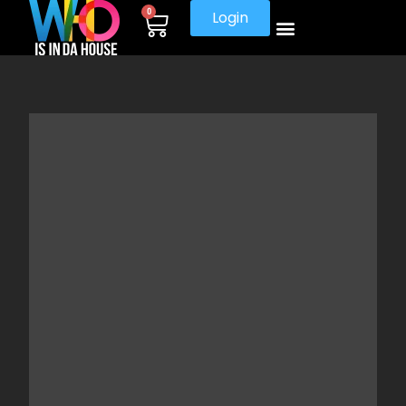
0
Login