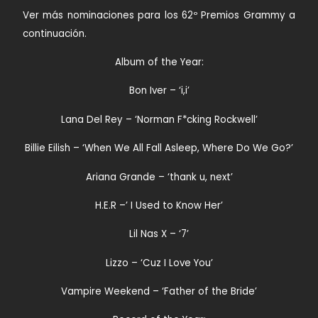
Ver más nominaciones para los 62º Premios Grammy a
continuación.
Album of the Year:
Bon Iver – ‘i,i’
Lana Del Rey – ‘Norman F*cking Rockwell’
Billie Eilish – ‘When We All Fall Asleep, Where Do We Go?’
Ariana Grande – ‘thank u, next’
H.E.R –’ I Used to Know Her’
Lil Nas X – ‘7’
Lizzo – ‘Cuz I Love You’
Vampire Weekend – ‘Father of the Bride’