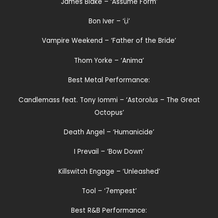
James Blake – ‘Assume Form’
Bon Iver – ‘i,i’
Vampire Weekend – ‘Father of the Bride’
Thom Yorke – ‘Anima’
Best Metal Performance:
Candlemass feat. Tony Iommi – ‘Astorolus – The Great
Octopus’
Death Angel – ‘Humanicide’
I Prevail – ‘Bow Down’
Killswitch Engage – ‘Unleashed’
Tool – ‘7empest’
Best R&B Performance: