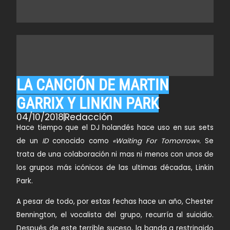
LA CANCIÓN DE MARTIN
GARRIX Y LINKIN PARK
04/10/2018
Redacción
Hace tiempo que el DJ holandés hace uso en sus sets
de un
ID
conocido como
«Waiting For Tomorrow».
Se
trata de una colaboración ni mas ni menos con unos de
los grupos más icónicos de las ultimas décadas,
Linkin
Park
.
A pesar de todo, por estas fechas hace un año,
Chester
Bennington
, el vocalista del grupo, recurría al suicidio.
Después de este terrible suceso, la banda a restringido