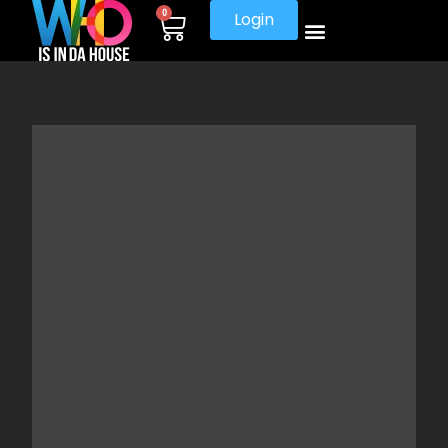
0
Login