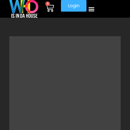
0
Login