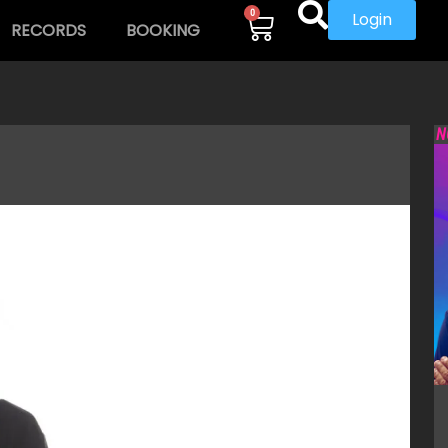
0
Login
RECORDS
BOOKING
N