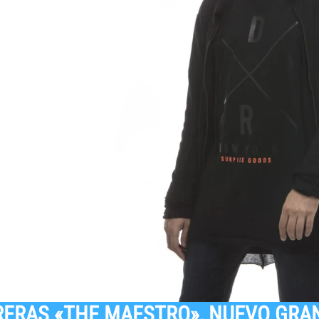
RERAS «THE MAESTRO», NUEVO GRA