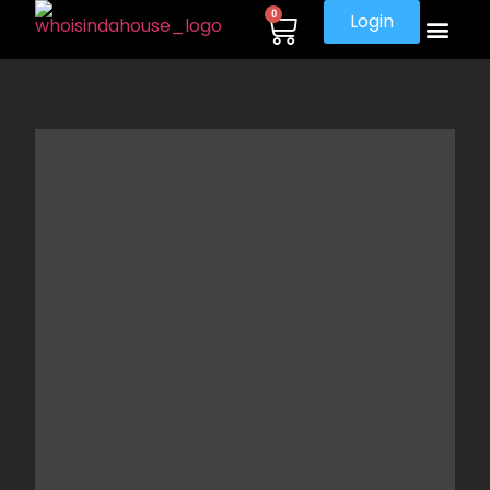
0
Login