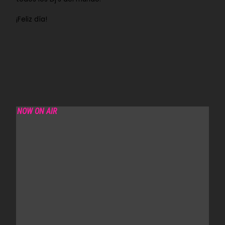
¡Feliz día!
NOW ON AIR
LAB - SPACE OF SOUND