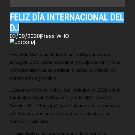
FELIZ DÍA INTERNACIONAL DEL
DJ
03/09/2020
Press WHO
Hoy, 9 de Marzo es el día oficial del Dj, una fecha
escogida para hacer notable el trabajo de tantísimos
profesionales que se dedican a hacer la vida de los
demás más agradable.
El
Día Internacional del DJ
fue instituido en 2002 por la
fundación
“World DJ Found”
y por la ONG
“Nordoff
Robbins Music Therapy”,
como un homenaje a aquellos
artistas que dedican su tiempo y su talento a las
mezclas musicales
Un
disc jockey
,
es la persona que da forma a un