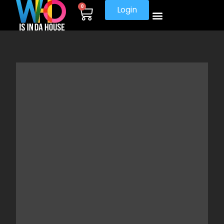
0
Login