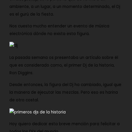
ambiente, a un lugar, a un momento determinado, el Dj
es el gurú de la fiesta.
Nos cuesta mucho entender un evento de música
electrónica dónde no exista esta figura.
La pasada semana os presentaba un artículo sobre él
que es considerado como, el primer Dj de la historia,
Ron Diggins
.
Desde entonces, la figura del Dj ha cambiado, igual que
la manera de ejecutar las mezclas. Pero eso es harina
de otro costal.
Hoy quiero dedicar esta breve mención para felicitar a
todos los Dj’s del mundo.