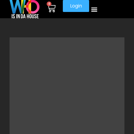
0
Login