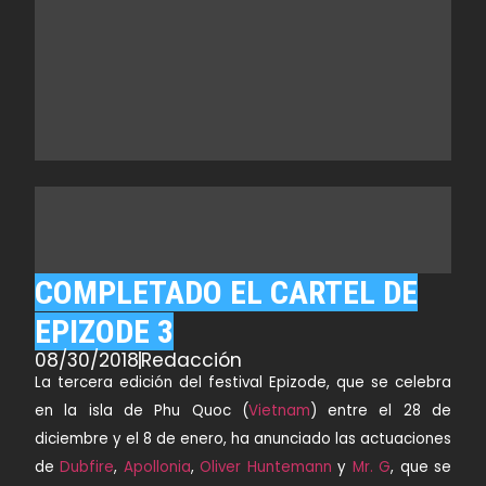
COMPLETADO EL CARTEL DE
EPIZODE 3
08/30/2018
Redacción
La tercera edición del festival
Epizode
, que se celebra
en la isla de
Phu Quoc
(
Vietnam
) entre el 28 de
diciembre y el 8 de enero, ha anunciado las actuaciones
de
Dubfire
,
Apollonia
,
Oliver Huntemann
y
Mr. G
, que se