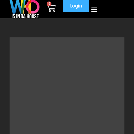
0
Login