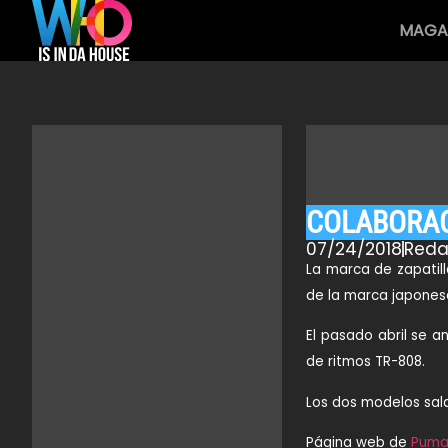
MAGA
COLABORAC
07/24/2018
Reda
La marca de zapatil
de la marca japones
El pasado abril se a
de ritmos
TR-808
.
Los dos modelos sald
Página web de
Pum