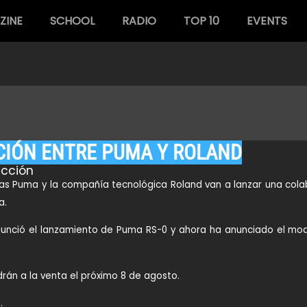
ZINE
SCHOOL
RADIO
TOP 10
EVENTS
IÓN ENTRE PUMA Y ROLAND
cción
las
Puma
y la compañía tecnológica
Roland
van a lanzar una cola
a.
nunció el lanzamiento de
Puma RS-0
y ahora ha anunciado el mo
rán a la venta el próximo 8 de agosto.
a
.