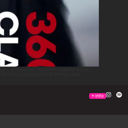
 DJ y productor Claptone regresa a LAB
 la fiesta inaugural de la temporada
+ info