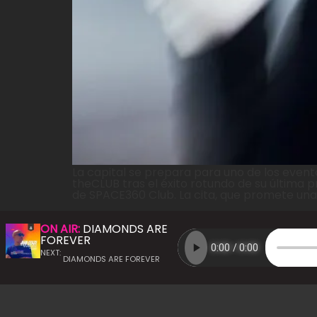
La capital se prepara para uno de los even
theCLUB tras el éxito rotundo de su última 
de SPACE360 Club. La cita, que promete una 
ON AIR:
DIAMONDS ARE
FOREVER
NEXT:
DIAMONDS ARE FOREVER