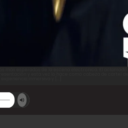
tos más esperados de la escena electrónica. El aclamado
presentación y esta vez lo hace como cabeza de cartel de
experiencia inmersiva y […]