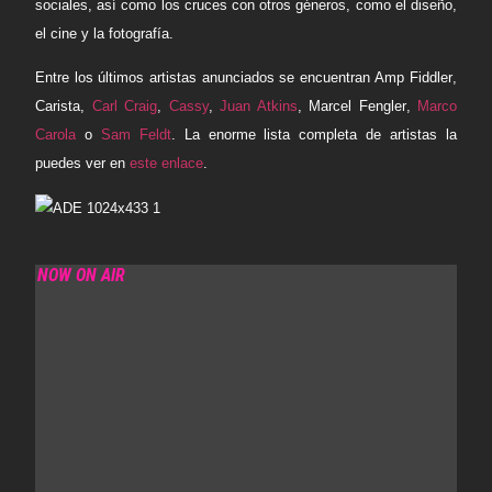
sociales, así como los cruces con otros géneros, como el diseño,
el cine y la fotografía.
Entre los últimos artistas anunciados se encuentran
Amp Fiddler
,
Carista
,
Carl Craig
,
Cassy
,
Juan Atkins
,
Marcel Fengler
,
Marco
Carola
o
Sam Feldt
. La enorme lista completa de artistas la
puedes ver en
este enlace
.
NOW ON AIR
LOVE TO BE… THE GLOBAL CONNECTION
SHOW