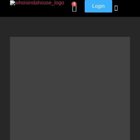
0
Login