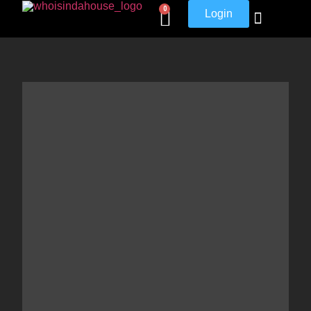
0
Login