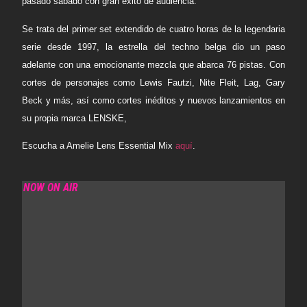
pasado sábado con gran éxito de audiencia.
Se trata del primer set extendido de cuatro horas de la legendaria
serie desde 1997, la estrella del techno belga dio un paso
adelante con una emocionante mezcla que abarca 76 pistas. Con
cortes de personajes como Lewis Fautzi, Nite Fleit, Lag, Gary
Beck y más, así como cortes inéditos y nuevos lanzamientos en
su propia marca LENSKE,
Escucha a Amelie Lens Essential Mix
aquí
.
NOW ON AIR
LOVE TO BE… THE GLOBAL CONNECTION
SHOW