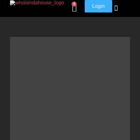
0
Login