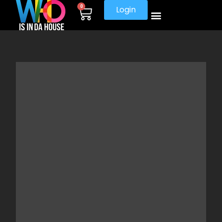
0
Login