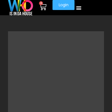
0
Login