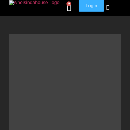
0
Login