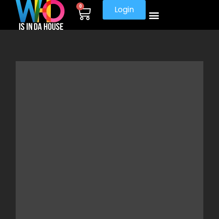
0
Login