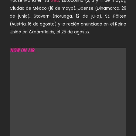
House Mafia en su
web
:
Estocolmo
(2, 3 y 4 de mayo),
Ciudad de México
(18 de mayo),
Odense
(Dinamarca, 29
de junio),
Stavern
(Noruega, 12 de julio),
St. Pölten
(Austria, 16 de agosto) y la recién anunciada en el
Reino
Unido
en Creamfields, el 25 de agosto.
NOW ON AIR
REDOLENCE RADIO