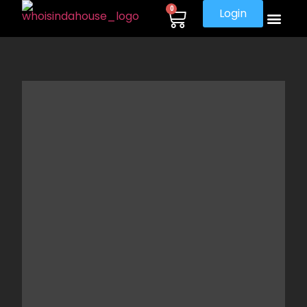
0
Login