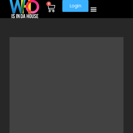
0
Login