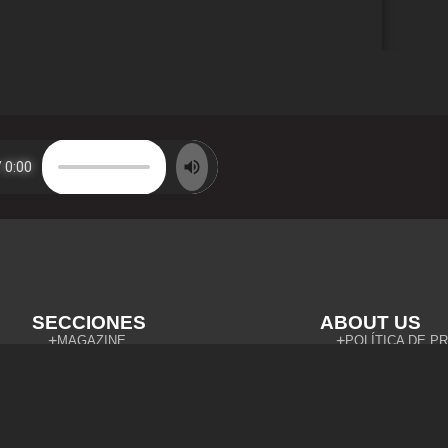
SECCIONES
ABOUT US
MAGAZINE
POLÍTICA DE P
SCHOOL
POLÍTICA DE C
RADIO
AVISO LEGAL
TOP 10
CONTACTO
EVENTS
RECORDS