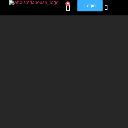
0
Login