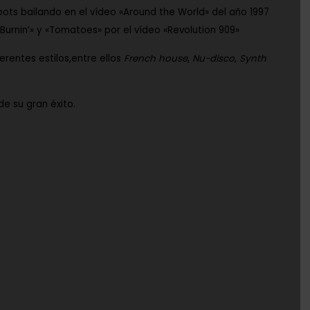
bots bailando en el vídeo «Around the World» del año 1997
«Burnin’»
y
«Tomatoes»
por el vídeo
«Revolution 909»
rentes estilos,entre ellos
French house
,
Nu-disco
,
Synth
de su gran éxito.