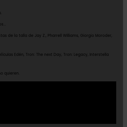
s.
ros…
tas de la talla de
Jay Z.
,
Pharrell Williams
,
Giorgio Moroder
,
elículas
Edén
,
Tron: The next Day
,
Tron: Legacy
,
Interstella
o quieren.