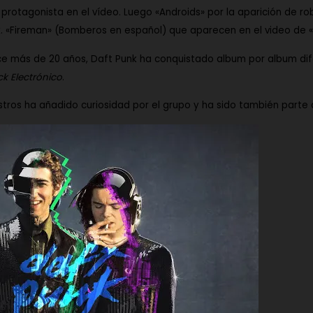
rotagonista en el vídeo. Luego
«Androids»
por la aparición de ro
k.
«Fireman»
(Bomberos en español) que aparecen en el video de
ace más de 20 años,
Daft Punk
ha conquistado album por album dife
k Electrónico
.
stros ha añadido curiosidad por el grupo y ha sido también parte 