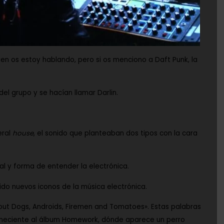
uien os estoy hablando, pero si os menciono a
Daft Punk
, la
 del grupo y se hacían llamar
Darlin.
eral
house
, el sonido que planteaban dos tipos con la cara
al y forma de entender la electrónica.
ido nuevos iconos de la música electrónica.
out Dogs, Androids, Firemen and Tomatoes»
. Estas palabras
eneciente al álbum
Homework
, dónde aparece un perro