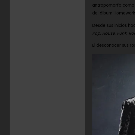
antropomorfo como p
del álbum Homewor
Desde sus inicios h
Pop
,
House
,
Funk
,
Roc
El desconocer sus ro