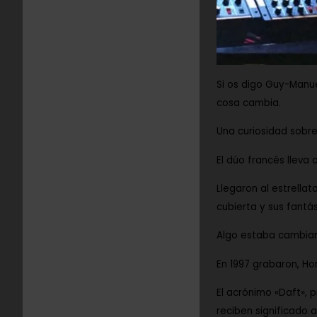
Si os digo
Guy-Manue
cosa cambia.
Una curiosidad sobre
El dúo francés lleva 
Llegaron al estrella
cubierta y sus fantá
Algo estaba cambia
En 1997 grabaron,
Ho
El acrónimo
«Daft»
, 
reciben significado 