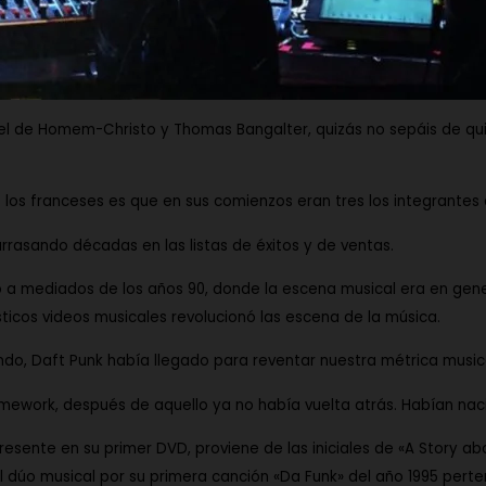
l de Homem-Christo
y
Thomas Bangalter
, quizás no sepáis de q
 los franceses es que en sus comienzos eran tres los integrantes
arrasando décadas en las listas de éxitos y de ventas.
to a mediados de los años 90, donde la escena musical era en gen
sticos videos musicales revolucionó las escena de la música.
ndo,
Daft Punk
había llegado para reventar nuestra métrica music
mework
, después de aquello ya no había vuelta atrás. Habían nac
presente en su primer DVD, proviene de las iniciales de
«A Story ab
al dúo musical por su primera canción
«Da Funk»
del año 1995 pert