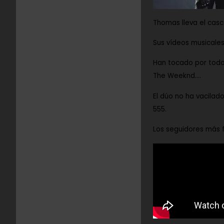
Thomas
lleva el cas
Sus vídeos musicales
Han tocado por todo 
The Weeknd
….
El dúo no ha vacilado
555.
Los seguidores más f