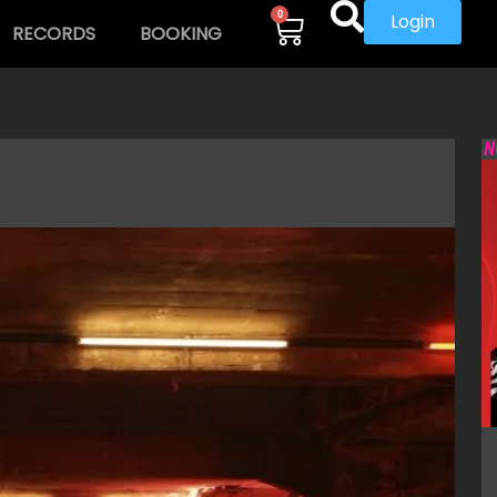
0
Login
RECORDS
BOOKING
N