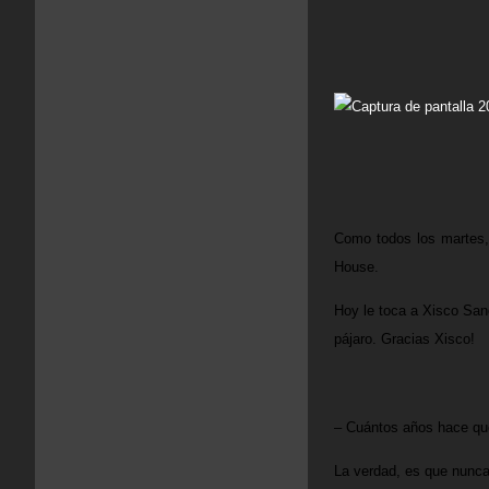
Como todos los martes,
House
.
Hoy le toca a
Xisco Sa
pájaro.
Gracias
Xisco
!
– Cuántos años hace qu
La verdad, es que nunca