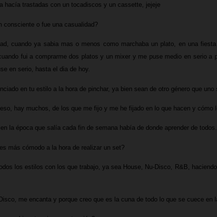
 hacía trastadas con un tocadiscos y un cassette, jejeje
ón consciente o fue una casualidad?
idad, cuando ya sabia mas o menos como marchaba un plato, en una fiesta d
ue cuando fui a comprarme dos platos y un mixer y me puse medio en serio a p
e en serio, hasta el dia de hoy.
enciado en tu estilo a la hora de pinchar, ya bien sean de otro género que uno
a eso, hay muchos, de los que me fijo y me he fijado en lo que hacen y cómo 
, en la época que salía cada fin de semana había de donde aprender de todos.
tes más cómodo a la hora de realizar un set?
dos los estilos con los que trabajo, ya sea House, Nu-Disco, R&B, haciendo
Disco, me encanta y porque creo que es la cuna de todo lo que se cuece en l