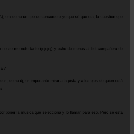
), era como un tipo de concurso o yo que sé que era, la cuestión que
ue no se me note tanto (jejejej) y echo de menos al fiel compañero de
cal?
es, como dj, es importante mirar a la pista y a los ojos de quien está
os.
 por poner la música que selecciona y lo llaman para eso. Pero se está