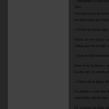
– Recuerdas tu bautismo
SI!!!!
Fue una noche de invier
me liaron para que fuera
– Echas de menos algo d
Vivirlo, lo vivo igual,
cabina que era el Light 
– Que es más importante
Para mi es la técnica, a
en ella, ahí, es donde y
– Como ves la figura del
Yo respeto a todo tipo 
mezclando, desde hace y
Es mi punto de vista, s