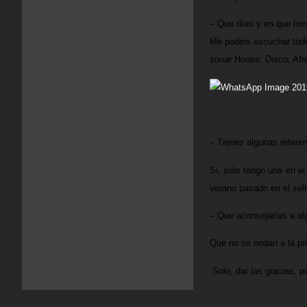
– Que días y en que hor
Me podéis escuchar todo
sonar House, Disco, Afr
– Tienes algunas refere
Si, solo tengo una en e
verano pasado en el sell
– Que aconsejarías a al
Que no se rindan a la pr
Solo, dar las gracias, 