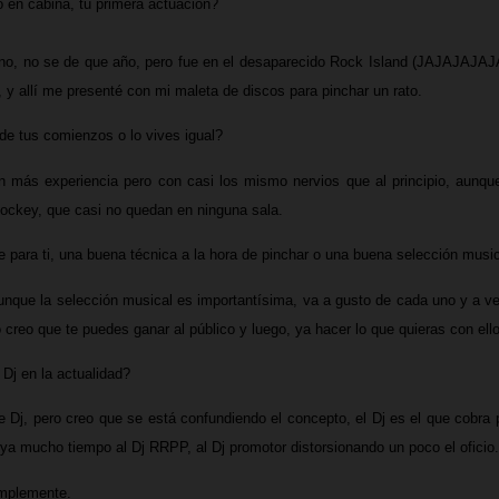
 en cabina, tu primera actuación?
no, no se de que año, pero fue en el desaparecido Rock Island (JAJAJAJAJA
, y allí me presenté con mi maleta de discos para pinchar un rato.
e tus comienzos o lo vives igual?
 con más experiencia pero con casi los mismo nervios que al principio, aunq
Jockey, que casi no quedan en ninguna sala.
 para ti, una buena técnica a la hora de pinchar o una buena selección musi
unque la selección musical es importantísima, va a gusto de cada uno y a vec
o creo que te puedes ganar al público y luego, ya hacer lo que quieras con ell
 Dj en la actualidad?
de Dj, pero creo que se está confundiendo el concepto, el Dj es el que cobra
a mucho tiempo al Dj RRPP, al Dj promotor distorsionando un poco el oficio.
implemente.