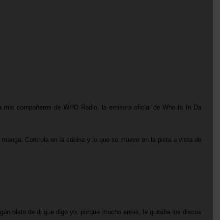
o a mis compañeros de
WHO Radio
, la emisora oficial de
Who Is In Da
manga. Controla en la cabina y lo que se mueve en la pista a vista de
ún plato de dj que digo yo, porque mucho antes, le quitaba los discos