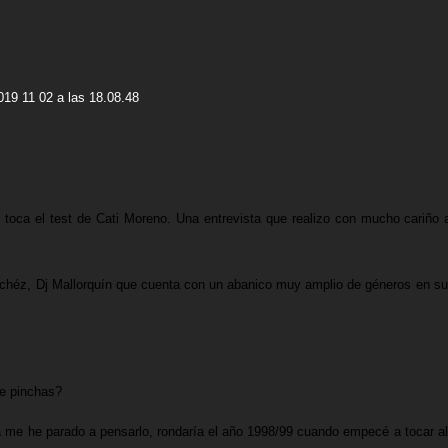
 toca el test de
Cati Moreno
. Una entrevista que realizo con mucho cariñ
nchéz
, Dj Mallorquín que cuenta con un abanico muy amplio de géneros en su 
e pinchas?
 me he parado a pensarlo, rondaría el año 1998/99 cuando empecé a tocar alg