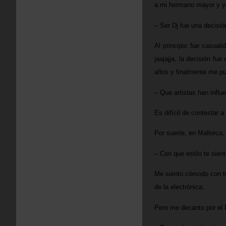
a mi hermano mayor y ya
– Ser Dj fue una decisi
Al principio fue casual
jaajajja, la decisión f
años y finalmente me pus
– Que artistas han influ
Es difícil de contestar 
Por suerte, en Mallorca
– Con que estilo te sien
Me siento cómodo con to
de la electrónica.
Pero me decanto por el 