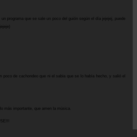
n programa que se sale un poco del guión según el día jejejej, puede
ejeje)
 poco de cachondeo que ni el sabia que se lo había hecho, y salió el
y lo más importante, que amen la música.
USE
!!!