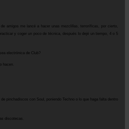
e amigos me lancé a hacer unas mezclillas, terroríficas, por cierto,
racticar y coger un poco de técnica, después lo dejé un tiempo, 4 o 5
 sea electrónica de Club?
lo hacen.
 de pinchadiscos con Soul, poniendo Techno o lo que haga falta dentro
as discotecas.