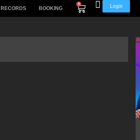
0
Login
RECORDS
BOOKING
N