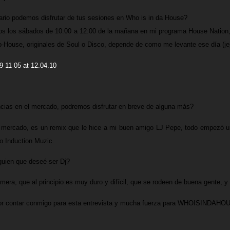
ario podemos disfrutar de tus sesiones en Who is in da House?
s los sábados de 10:00 a 12:00 de la mañana en mi programa House Nation, u
o-House, originales de Soul o Disco, depende de como me levante ese día (jej
ncias en el mercado, podremos disfrutar en breve de alguna más?
l mercado, es un remix que le hice a mi buen amigo LJ Pepe, todo empezó un
o Induction Muzic.
guien que deseé ser Dj?
imera, que al principio es muy duro y difícil, que se rodeen de buena gente, 
por contar conmigo para esta entrevista y mucha fuerza para
WHOISINDAHO