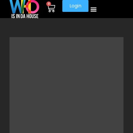
0
Login