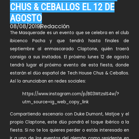
CHUS & CEBALLOS EL 12 DE
AGOSTO
08/08/2019
Redacción
The Masquerade es un evento que se celebra en el club
ibicenco Pacha y que tendrá hasta finales de
septiembre al enmascarado Claptone, quién traerá
consigo a sus invitados. El próximo lunes 12 de agosto
tendrá lugar el próximo evento de esta fiesta, donde
estarán el dúo español de Tech House Chus & Ceballos.
Así lo anunciaban en redes sociales:
https://www.instagram.com/p/B03WtzslS4w/?
utm_source=ig_web_copy_link
Compartiendo escenario con Duke Dumont, Matjoe y el
propio Claptone, este dúo pondrá el toque ibérico a la
fiesta. Si no te los quieres perder o estás interesado en
ir a uno de los eventos del alemán como residente en