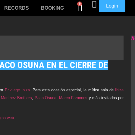
0
Login
RECORDS
BOOKING
N
ACO OSUNA EN EL CIERRE DE
en
Privilege Ibiza
. Para esta ocasión especial, la mítica sala de
Ibiza
 Martinez Brothers
,
Paco Osuna
,
Marco Faraones
y más invitados por
gina web
.