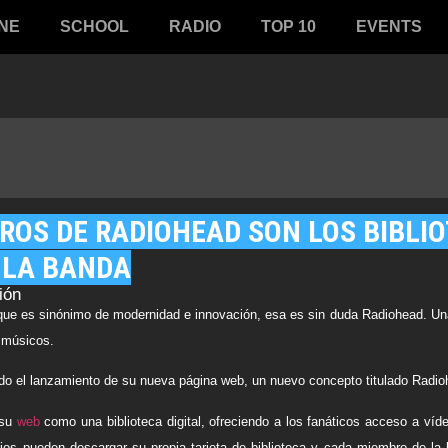
NE
SCHOOL
RADIO
TOP 10
EVENTS
ROS DE RADIOHEAD SON LOS BIBLI
E LA BANDA
ión
que es sinónimo de modernidad e innovación, esa es sin duda
Radiohead
. Un
s músicos.
sido el lanzamiento de su nueva página web, un nuevo concepto titulado
Radioh
 su
web
como una biblioteca digital, ofreciendo a los fanáticos acceso a ví
os pueden descargar su propia tarjeta de biblioteca y cada miembro de la 