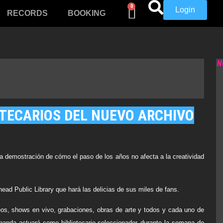
0
Login
RECORDS
BOOKING
N
OTECARIOS DEL NUEVO ARCHIVO
a demostración de cómo el paso de los años no afecta a la creatividad
ead Public Library
que hará las delicias de sus miles de fans.
deos, shows en vivo, grabaciones, obras de arte y todos y cada uno de
banda actuará como bibliotecario-seleccionador durante la semana de