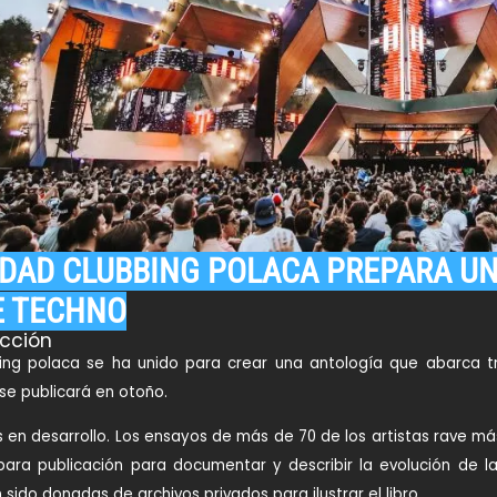
DAD CLUBBING POLACA PREPARA U
E TECHNO
cción
ng polaca se ha unido para crear una antología que abarca tr
 se publicará en otoño.
os en desarrollo. Los ensayos de más de 70 de los artistas rave má
para publicación para documentar y describir la evolución de 
sido donadas de archivos privados para ilustrar el libro.