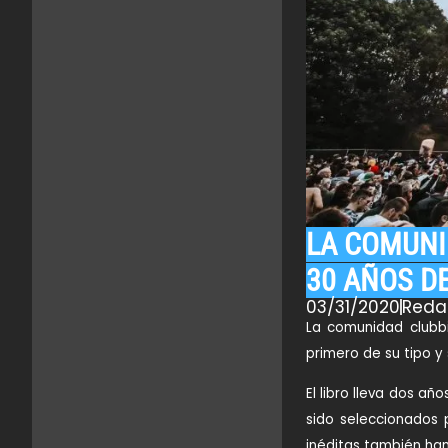
LA COMUNI
30 AÑOS D
03/31/2020
Reda
La comunidad clubbi
primero de su tipo y
El libro lleva dos añ
sido seleccionados 
inéditas también han 