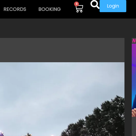
0
Login
RECORDS
BOOKING
N