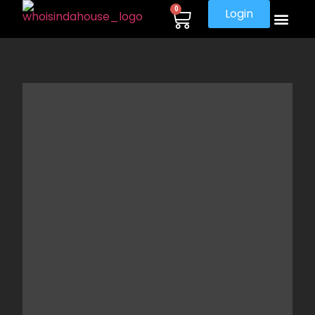
0
Login