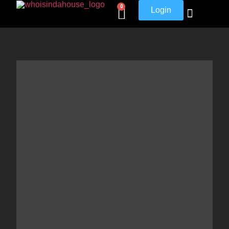
0
Login