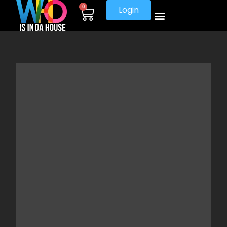
0
Login