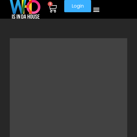
0
Login