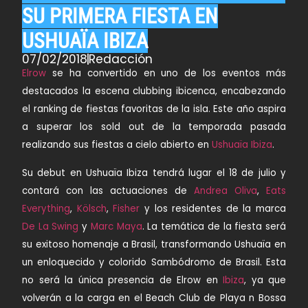
SU PRIMERA FIESTA EN
USHUAÏA IBIZA
07/02/2018
Redacción
Elrow
se ha convertido en uno de los eventos más
destacados la escena clubbing ibicenca, encabezando
el ranking de fiestas favoritas de la isla. Este año aspira
a superar los sold out de la temporada pasada
realizando sus fiestas a cielo abierto en
Ushuaïa Ibiza
.
Su debut en Ushuaïa Ibiza tendrá lugar el 18 de julio y
contará con las actuaciones de
Andrea Oliva
,
Eats
Everything
,
Kölsch
,
Fisher
y los residentes de la marca
De La Swing
y
Marc Maya
. La temática de la fiesta será
su exitoso homenaje a Brasil, transformando Ushuaïa en
un enloquecido y colorido Sambódromo de Brasil. Esta
no será la única presencia de Elrow en
Ibiza
, ya que
volverán a la carga en el Beach Club de
Playa n Bossa