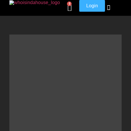
0
Login