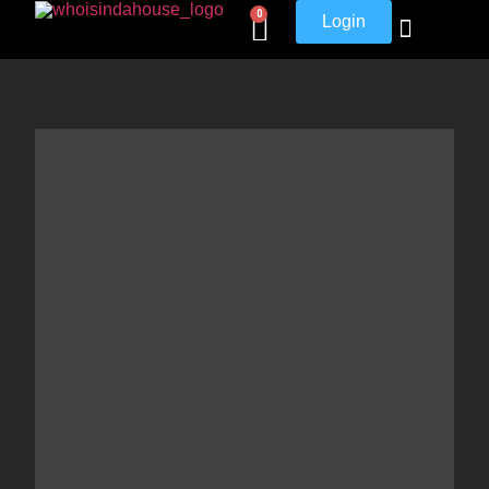
0
Login