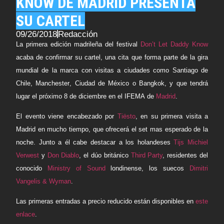
KNOW DE MADRID PRESENTA
SU CARTEL
09/26/2018
Redacción
La primera edición madrileña del festival
Don’t Let Daddy Know
acaba de confirmar su cartel, una cita que forma parte de la gira
mundial de la marca con visitas a ciudades como
Santiago de
Chile
,
Manchester
,
Ciudad de México
o
Bangkok
, y que tendrá
lugar el próximo 8 de diciembre en el
IFEMA
de
Madrid
.
El evento viene encabezado por
Tiësto
, en su primera visita a
Madrid en mucho tiempo, que ofrecerá el set mas esperado de la
noche. Junto a él cabe destacar a los holandeses
Tijs Michiel
Verwest
y
Don Diablo
, el dúo británico
Third Party
, residentes del
conocido
Ministry of Sound
londinense, los suecos
Dimitri
Vangelis & Wyman
.
Las primeras entradas a precio reducido están disponibles en
este
enlace
.