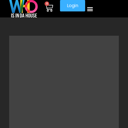
0
Login