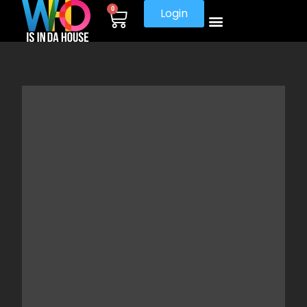
0
Login