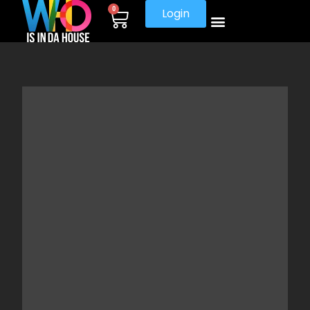
0
Login