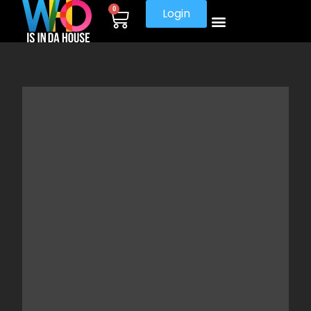
0
Login