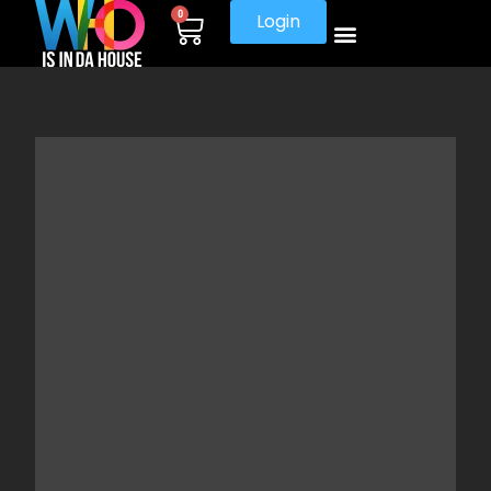
0
Login