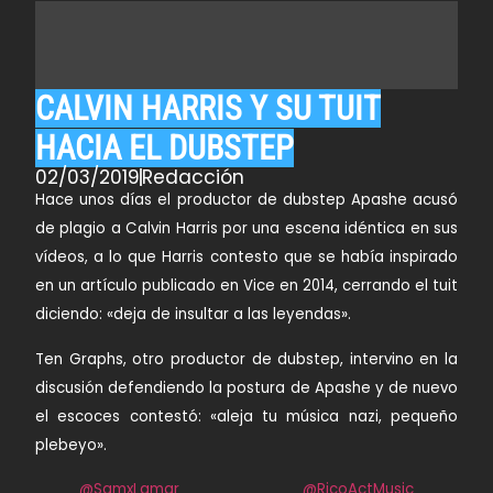
CALVIN HARRIS Y SU TUIT
HACIA EL DUBSTEP
02/03/2019
Redacción
Hace unos días el productor de dubstep
Apashe
acusó
de plagio a
Calvin Harris
por una escena idéntica en sus
vídeos, a lo que Harris contesto que se había inspirado
en un artículo publicado en
Vice
en 2014, cerrando el tuit
diciendo: «deja de insultar a las leyendas».
Ten Graphs
, otro productor de dubstep, intervino en la
discusión defendiendo la postura de
Apashe
y de nuevo
el escoces contestó: «
aleja tu música nazi, pequeño
plebeyo»
.
@SamxLamar
@RicoActMusic