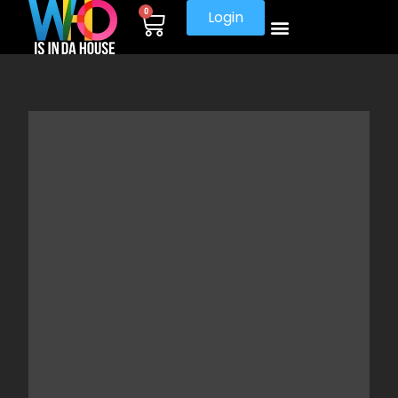
0
Login