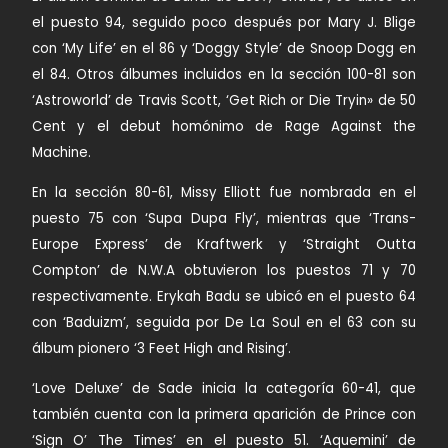
el puesto 94, seguido poco después por Mary J. Blige
con ‘My Life’ en el 86 y ‘Doggy Style’ de Snoop Dogg en
el 84. Otros álbumes incluidos en la sección 100-81 son
‘Astroworld’ de Travis Scott, ‘Get Rich or Die Tryin» de 50
Cent y el debut homónimo de Rage Against the
Machine.
En la sección 80-61, Missy Elliott fue nombrada en el
puesto 75 con ‘Supa Dupa Fly’, mientras que ‘Trans-
Europe Express’ de Kraftwerk y ‘Straight Outta
Compton’ de N.W.A obtuvieron los puestos 71 y 70
respectivamente. Erykah Badu se ubicó en el puesto 64
con ‘Baduizm’, seguida por De La Soul en el 63 con su
álbum pionero ‘3 Feet High and Rising’.
‘Love Deluxe’ de Sade inicia la categoría 60-41, que
también cuenta con la primera aparición de Prince con
‘Sign O’ The Times’ en el puesto 51. ‘Aquemini’ de