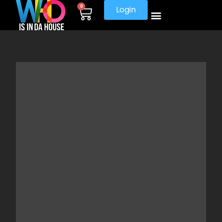
0
Login