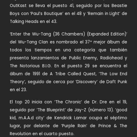
OutKast se lleva el puesto 41, seguido por los Beastie
Boys con ‘Paul’s Boutique’ en el 48 y ‘Remain in Light’ de
Talking Heads en el 43.
‘Enter the Wu-Tang (36 Chambers) (Expanded Edition)’
del Wu-Tang Clan es nombrado el 37º mejor álbum de
todos los tiempos en una categoría que también
presenta lanzamientos de Public Enemy, Radiohead y
The Notorious B.I.G. En el puesto 29 se encuentra el
álbum de 1991 de A Tribe Called Quest, ‘The Low End
Theory’, seguido de cerca por ‘Discovery’ de Daft Punk
en el 23.
El top 20 inicia con ‘The Chronic’ de Dr. Dre en el 19,
seguido por ‘The Blueprint’ de Jay-Z (número 13). ‘good
kid, m.A.A.d city’ de Kendrick Lamar ocupa el séptimo
lugar, por delante de ‘Purple Rain’ de Prince & The
Revolution en el cuarto puesto.